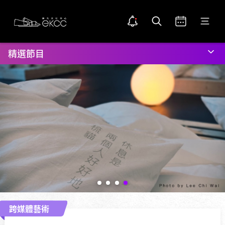
Skip
返
公開通知
打開搜索
打開日曆
打開菜單
to
回
告示點圖示
main
置
主
content
頂
頁
精選節目
位
置
跨媒體藝術