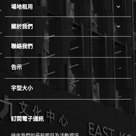
line
場地租用
場
地
line
租
關於我們
關
用
於
line
我
聯絡我們
們
line
告示
line
字型大小
line
訂閱電子通訊
接收我們的最新節目及活動資訊