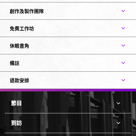
創作及製作團隊
免費工作坊
休眠書角
備註
退款安排
頁
腳
節目
節
頂
目
部
line
邊
到訪
到
框
訪