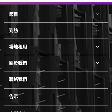
頁
腳
節目
節
頂
目
部
line
邊
到訪
到
框
訪
line
場地租用
場
地
line
租
關於我們
關
用
於
line
我
聯絡我們
們
line
告示
line