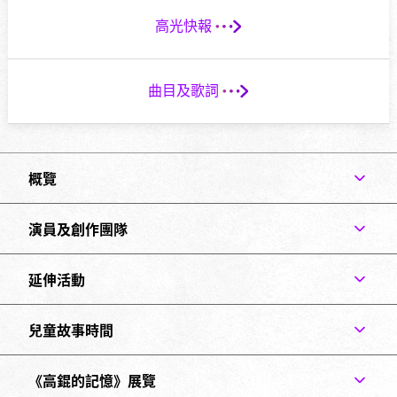
高光快報
箭
頭
通
曲目及歌詞
知
箭
頭
通
知
概覽
演員及創作團隊
延伸活動
兒童故事時間
《高錕的記憶》展覽