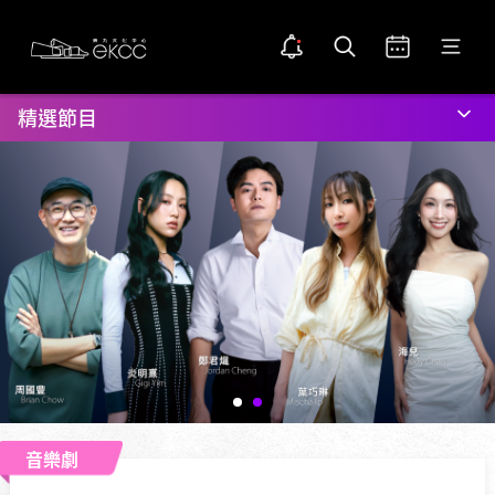
Skip
返
公開通知
打開搜索
打開日曆
打開菜單
to
回
告示點圖示
main
置
主
content
頂
頁
精選節目
位
置
音樂劇