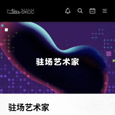
Skip
返
公开通知
打开搜索
打开日历
打开菜单
to
回
告示点图示
main
置
主
content
顶
页
节
位
置
目
驻场艺术家