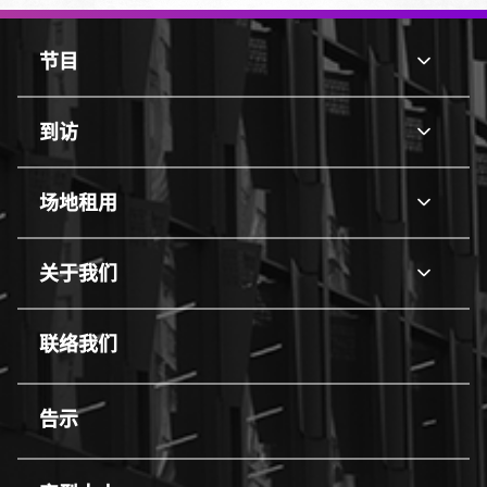
页
脚
节目
节
顶
目
部
line
边
到访
到
框
访
line
场地租用
场
地
line
租
关于我们
关
用
于
line
我
联络我们
们
line
告示
line