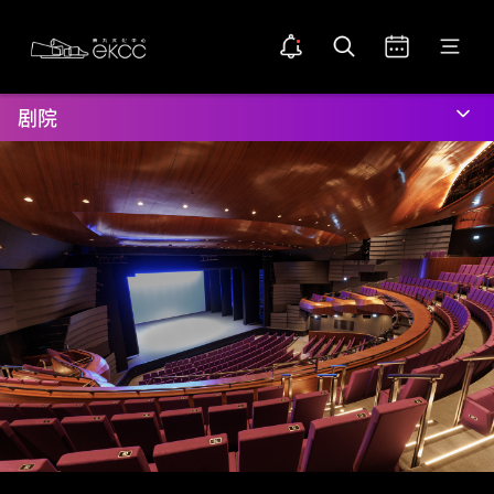
Skip
返
公开通知
打开搜索
打开日历
打开菜单
to
回
告示点图示
main
置
主
content
顶
页
剧院
位
置