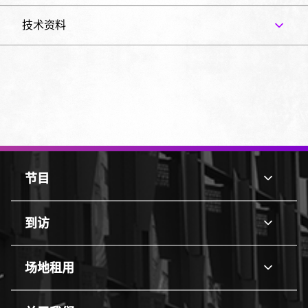
技术资料
页
脚
节目
节
顶
目
部
line
边
到访
到
框
访
line
场地租用
场
地
line
租