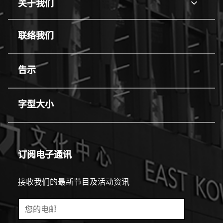
关于我们
关
用
于
line
我
联络我们
们
line
告示
line
字型大小
line
订阅电子通讯
接收我们的最新节目及活动资讯