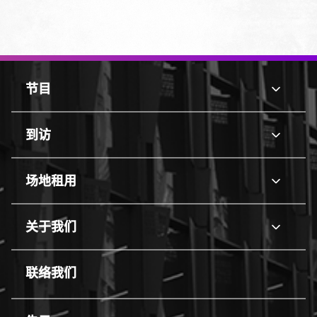
页
脚
节目
节
顶
目
部
line
边
到访
到
框
访
line
场地租用
场
地
line
租
关于我们
关
用
于
line
我
联络我们
们
line