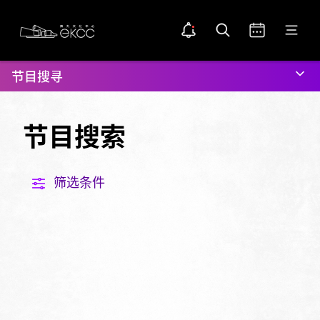
Skip
返
公开通知
打开搜索
打开日历
打开菜单
to
回
告示点图示
main
置
主
content
顶
页
节目搜寻
位
置
节目搜索
筛选条件