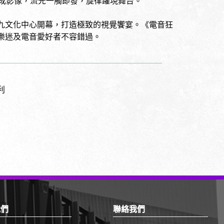
生成影像，流光一觸即發，旋律躍現舞台。
九文化中心開幕，打造極致的視覺饗宴。《電音狂
樂迷及電音愛好者不容錯過。
利
我們
聯絡我們