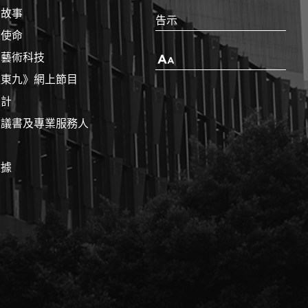
的故事
告示
及使命
x 藝術科技
字
型
進東九》網上節目
大
設計
小
建議書及專業服務人
數據