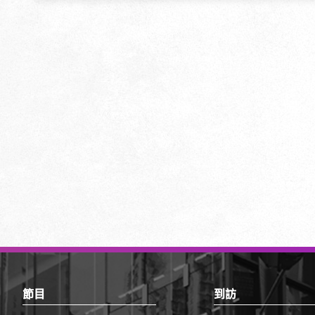
通
知
頁
腳
頂
節目
到訪
部