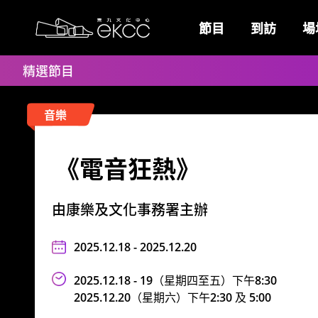
Skip
返
to
回
節目
到訪
場
main
置
主
content
頂
頁
精選節目
位
置
音樂
《電音狂熱》
由康樂及文化事務署主辦
2025.12.18 - 2025.12.20
2025.12.18 - 19
（
星期四至五
）
下午8:30
2025.12.20
（
星期六
）
下午2:30 及 5:00