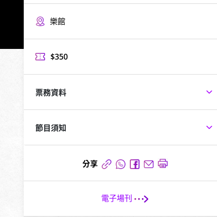
樂館
$350
票務資料
節目須知
分享
電子場刊
箭
頭