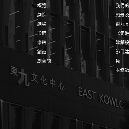
概覽
我們
劇院
願景
劇場
東九 
形館
《走
樂館
建築
創館
節目
創藝間
員
財務