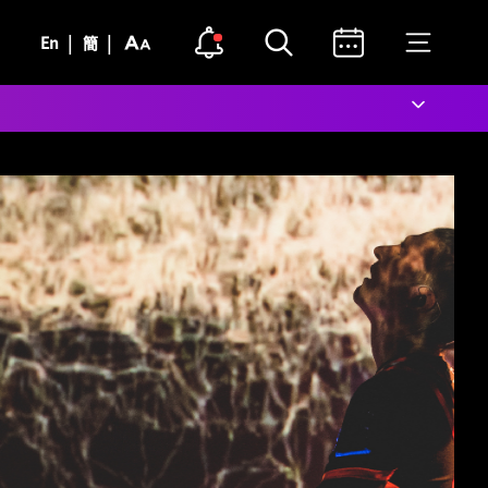
公開通知
打開搜索
打開日曆
打開菜單
字
告示點圖示
|
|
En
簡
型
關閉通知
關閉搜索
關閉日曆
關閉菜單
大
小